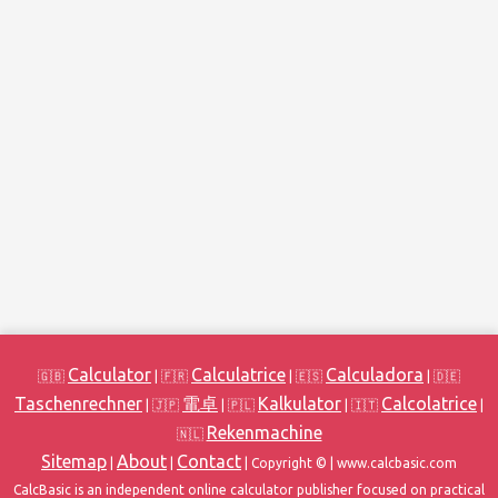
Calculator
Calculatrice
Calculadora
🇬🇧
| 🇫🇷
| 🇪🇸
| 🇩🇪
Taschenrechner
電卓
Kalkulator
Calcolatrice
| 🇯🇵
| 🇵🇱
| 🇮🇹
|
Rekenmachine
🇳🇱
Sitemap
About
Contact
|
|
| Copyright ©
| www.calcbasic.com
CalcBasic is an independent online calculator publisher focused on practical