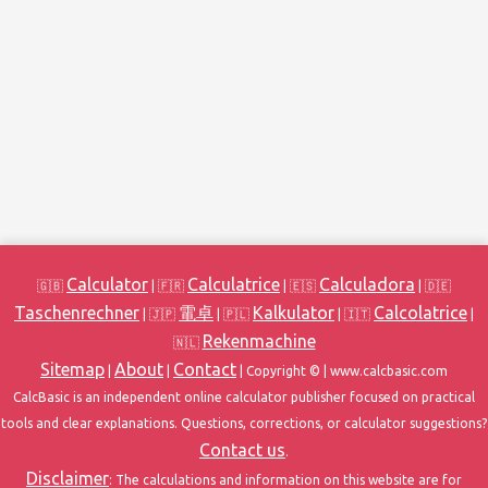
Calculator
Calculatrice
Calculadora
🇬🇧
| 🇫🇷
| 🇪🇸
| 🇩🇪
Taschenrechner
電卓
Kalkulator
Calcolatrice
| 🇯🇵
| 🇵🇱
| 🇮🇹
|
Rekenmachine
🇳🇱
Sitemap
About
Contact
|
|
| Copyright ©
| www.calcbasic.com
CalcBasic is an independent online calculator publisher focused on practical
tools and clear explanations. Questions, corrections, or calculator suggestions?
Contact us
.
Disclaimer
: The calculations and information on this website are for