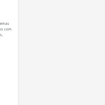
stemas
dos com
s,