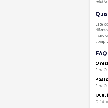
relatór
Quan
Este c
diferen
mais s
compra
FAQ
O res
Sim. O 
Posso
Sim. O 
Qual 
O fato