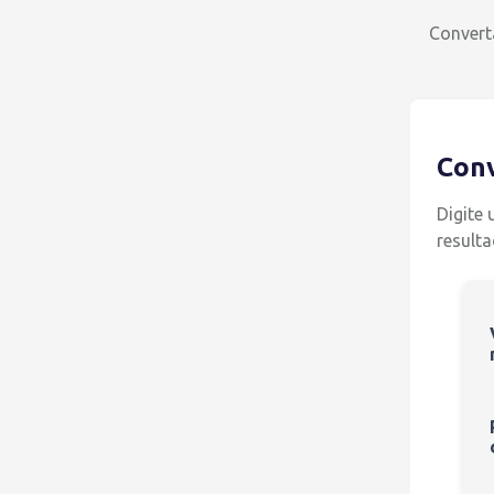
Convert
Conv
Digite
result