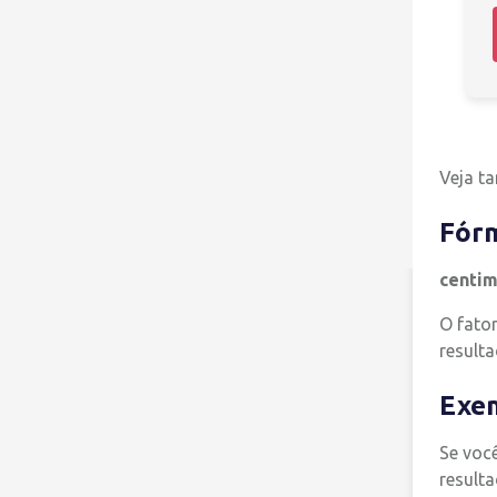
Veja 
Fór
centim
O fator
result
Exem
Se você
resulta